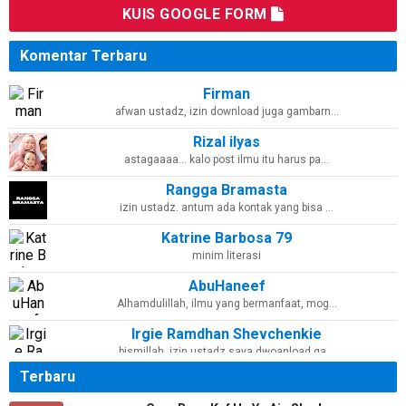
KUIS GOOGLE FORM
Komentar Terbaru
Firman
afwan ustadz, izin download juga gambarn…
Rizal ilyas
astagaaaa... kalo post ilmu itu harus pa…
Rangga Bramasta
izin ustadz. antum ada kontak yang bisa …
Katrine Barbosa 79
minim literasi
AbuHaneef
Alhamdulillah, ilmu yang bermanfaat, mog…
Irgie Ramdhan Shevchenkie
bismillah, izin ustadz saya dwoanload ga…
Terbaru
am06
Jazaakumullohu khoiron katsiiron