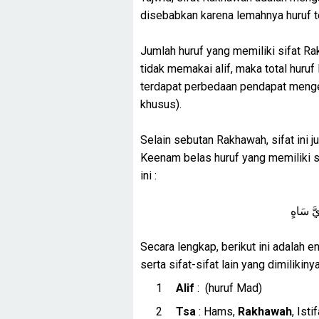
disebabkan karena lemahnya huruf t
Jumlah huruf yang memiliki sifat Rak
tidak memakai alif, maka total hur
terdapat perbedaan pendapat mengena
khusus).
Selain sebutan Rakhawah, sifat ini 
Keenam belas huruf yang memiliki s
ini :
َ سَاهٍ
Secara lengkap, berikut ini adalah 
serta sifat-sifat lain yang dimilikiny
Alif
: (huruf Mad)
Tsa
: Hams,
Rakhawah
, Isti