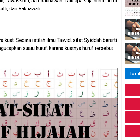
ah, Tawassuth, dan Rakhawah. Lalu apa saja huruf-huruf
suth, dan Rakhawah.
nya kuat. Secara istilah ilmu Tajwid, sifat Syiddah berarti
gucapkan suatu huruf, karena kuatnya huruf tersebut
Tomb