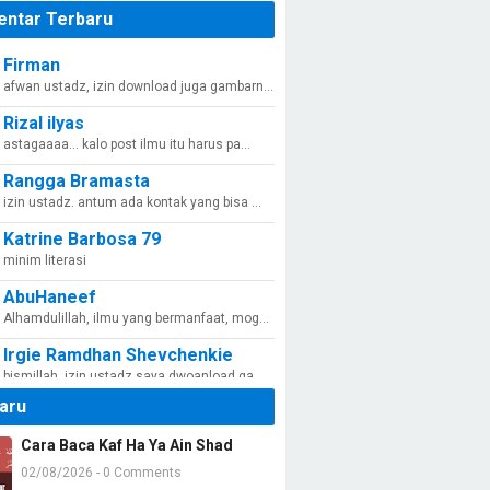
ntar Terbaru
Firman
afwan ustadz, izin download juga gambarn…
Rizal ilyas
astagaaaa... kalo post ilmu itu harus pa…
Rangga Bramasta
izin ustadz. antum ada kontak yang bisa …
Katrine Barbosa 79
minim literasi
AbuHaneef
Alhamdulillah, ilmu yang bermanfaat, mog…
Irgie Ramdhan Shevchenkie
bismillah, izin ustadz saya dwoanload ga…
aru
am06
Jazaakumullohu khoiron katsiiron
Cara Baca Kaf Ha Ya Ain Shad
Ac Madya Hya
02/08/2026 - 0 Comments