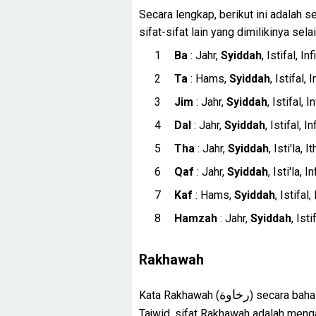
Secara lengkap, berikut ini adalah s
sifat-sifat lain yang dimilikinya sela
Ba
: Jahr,
Syiddah
, Istifal, I
Ta
: Hams,
Syiddah
, Istifal,
Jim
: Jahr,
Syiddah
, Istifal, 
Dal
: Jahr,
Syiddah
, Istifal, 
Tha
: Jahr,
Syiddah
, Isti'la,
Qaf
: Jahr,
Syiddah
, Isti'la, 
Kaf
: Hams,
Syiddah
, Istifal
Hamzah
: Jahr,
Syiddah
, Ist
Rakhawah
رخاوة
Kata Rakhawah (
) secara baha
Tajwid, sifat Rakhawah adalah meng