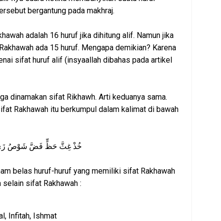
ersebut bergantung pada makhraj.
hawah adalah 16 huruf jika dihitung alif. Namun jika
uf Rakhawah ada 15 huruf. Mengapa demikian? Karena
i sifat huruf alif (insyaallah dibahas pada artikel
juga dinamakan sifat Rikhawh. Arti keduanya sama.
ifat Rakhawah itu berkumpul dalam kalimat di bawah
خُذْ غِثَّ حَظٍّ فَضَّ شَوْصُ زَيّ
enam belas huruf-huruf yang memiliki sifat Rakhawah
a selain sifat Rakhawah :
fal, Infitah, Ishmat