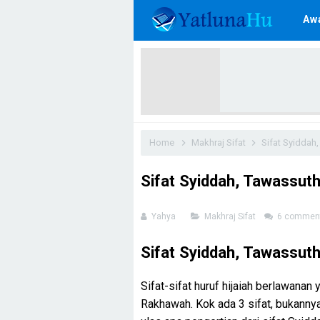
Aw
Home
Makhraj Sifat
Sifat Syiddah
Sifat Syiddah, Tawassut
Yahya
Makhraj Sifat
6 commen
Sifat Syiddah, Tawassut
Sifat-sifat huruf hijaiah berlawanan
Rakhawah. Kok ada 3 sifat, bukannya 