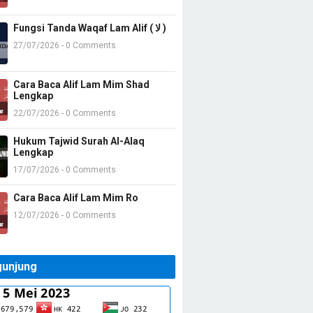
alhamdulillah
Dian habieb+6282378874129
Fungsi Tanda Waqaf Lam Alif ( لا )
1 sama 2nya digabung
27/07/2026 - 0 Comments
Almusduri
Assalamu'alaikum ustad, izin sematka…
Cara Baca Alif Lam Mim Shad
Lengkap
Karin
Alhamdulillaah terbantu sekali dgn mater…
22/07/2026 - 0 Comments
The Queen of Pearl
Hukum Tajwid Surah Al-Alaq
Jazaakillah khoir. Sangat bermanfaat. …
Lengkap
17/07/2026 - 0 Comments
Rara
Alhamdulillah dapat panduan yg sangat je…
Cara Baca Alif Lam Mim Ro
alifpena
12/07/2026 - 0 Comments
Sangat membantu, izin copy, terimaksih
KurniawanEffendy009
Ustadz kalau alkafirun,Al Nashr,al lahab…
unjung