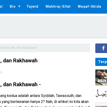
al
Bio
Tajwid
Makhraj-Sifat
Waqaf-Ibtida
, Tawassuth, dan Rakhawah
h, dan Rakhawah
Terp
ts
h, dan Rakhawah -
 yang kedua adalah antara Syiddah, Tawassuth, dan
yang berlawanan hanya 2? Nah, di artikel ini kita akan