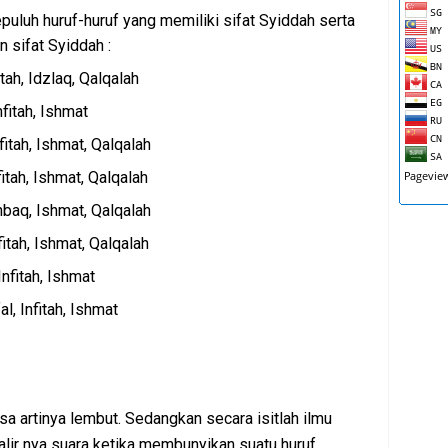
epuluh huruf-huruf yang memiliki sifat Syiddah serta
in sifat Syiddah :
nfitah, Idzlaq, Qalqalah
 Infitah, Ishmat
Infitah, Ishmat, Qalqalah
Infitah, Ishmat, Qalqalah
 Ithbaq, Ishmat, Qalqalah
Infitah, Ishmat, Qalqalah
, Infitah, Ishmat
ifal, Infitah, Ishmat
sa artinya lembut. Sedangkan secara isitlah ilmu
alir nya suara ketika membunyikan suatu huruf