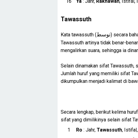
Ya
: Jahr,
Rakhawah
, Istifal,
Tawassuth
توسط
Kata tawassuth (
) secara baha
Tawassuth artinya tidak benar-bena
mengalirkan suara, sehingga ia din
Selain dinamakan sifat Tawassuth, si
Jumlah huruf yang memiliki sifat Ta
dikumpulkan menjadi kalimat di bawah
Secara lengkap, berikut kelima huruf
sifat yang dimilikinya selain sifat T
Ro
: Jahr,
Tawassuth
, Istifal