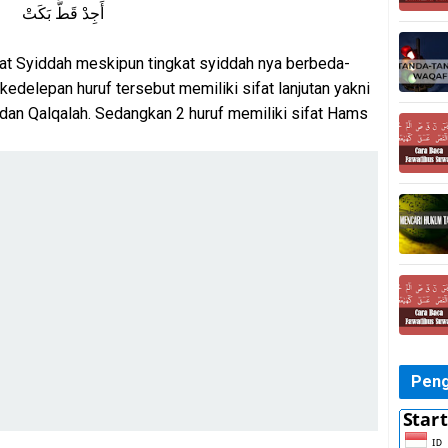
أَجِدْ قَطُّ بَكَتْ
fat Syiddah meskipun tingkat syiddah nya berbeda-
 kedelepan huruf tersebut memiliki sifat lanjutan yakni
, dan Qalqalah. Sedangkan 2 huruf memiliki sifat Hams
Peng