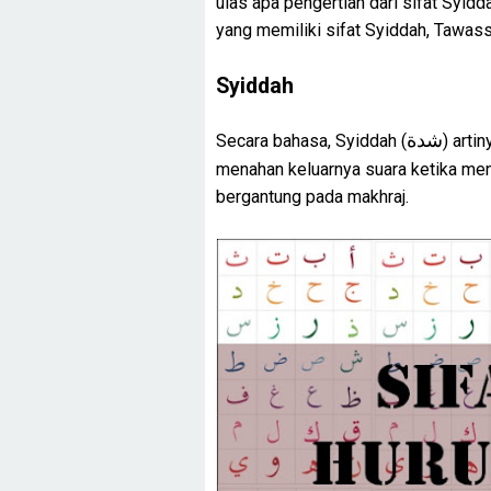
ulas apa pengertian dari sifat Syidd
yang memiliki sifat Syiddah, Tawas
Syiddah
شدة
Secara bahasa, Syiddah (
) arti
menahan keluarnya suara ketika men
bergantung pada makhraj.