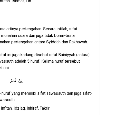
 Infitah, Ishmat, Lin
sa artinya pertengahan. Secara istilah, sifat
r menahan suara dan juga tidak benar-benar
amakan pertengahan antara Syiddah dan Rakhawah.
fat ini juga kadang disebut sifat Bainiyyah (antara).
wassuth adalah 5 huruf. Kelima huruf tersebut
 ini :
لِنْ عُمَرْ
-huruf yang memiliki sifat Tawassuth dan juga sifat-
awassuth :
, Infitah, Idzlaq, Inhiraf, Takrir