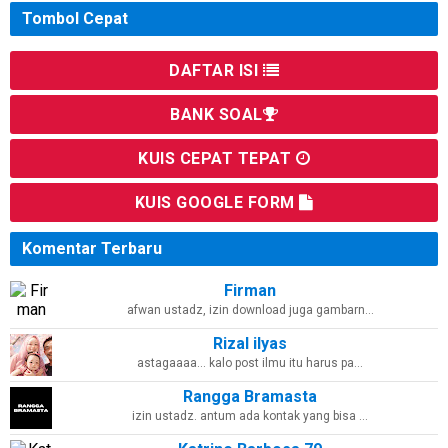
Tombol Cepat
DAFTAR ISI
BANK SOAL
KUIS CEPAT TEPAT
KUIS GOOGLE FORM
Komentar Terbaru
Firman
afwan ustadz, izin download juga gambarn…
Rizal ilyas
astagaaaa... kalo post ilmu itu harus pa…
Rangga Bramasta
izin ustadz. antum ada kontak yang bisa …