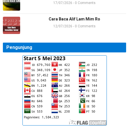
17/07/2026 - 0 Comments
Rara
Alhamdulillah dapat panduan yg sangat je…
Cara Baca Alif Lam Mim Ro
alifpena
12/07/2026 - 0 Comments
Sangat membantu, izin copy, terimaksih
KurniawanEffendy009
Ustadz kalau alkafirun,Al Nashr,al lahab…
Pengunjung