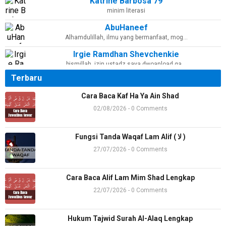
Katrine Barbosa 79
minim literasi
AbuHaneef
Alhamdulillah, ilmu yang bermanfaat, mog…
Irgie Ramdhan Shevchenkie
bismillah, izin ustadz saya dwoanload ga…
Terbaru
am06
Jazaakumullohu khoiron katsiiron
Cara Baca Kaf Ha Ya Ain Shad
Ac Madya Hya
02/08/2026 - 0 Comments
alhamdulillah
Dian habieb+6282378874129
Fungsi Tanda Waqaf Lam Alif ( لا )
1 sama 2nya digabung
27/07/2026 - 0 Comments
Almusduri
Assalamu'alaikum ustad, izin sematka…
Cara Baca Alif Lam Mim Shad Lengkap
Karin
22/07/2026 - 0 Comments
Alhamdulillaah terbantu sekali dgn mater…
The Queen of Pearl
Hukum Tajwid Surah Al-Alaq Lengkap
Jazaakillah khoir. Sangat bermanfaat. …