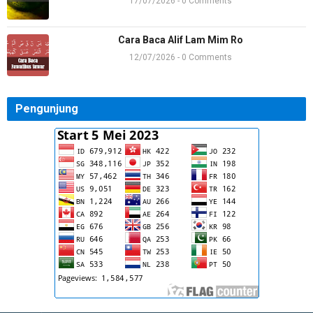
17/07/2026 - 0 Comments
Rara
Alhamdulillah dapat panduan yg sangat je…
Cara Baca Alif Lam Mim Ro
alifpena
12/07/2026 - 0 Comments
Sangat membantu, izin copy, terimaksih
KurniawanEffendy009
Ustadz kalau alkafirun,Al Nashr,al lahab…
Pengunjung