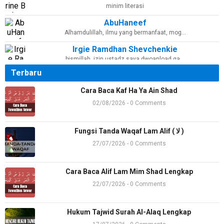
minim literasi
AbuHaneef
Alhamdulillah, ilmu yang bermanfaat, mog…
Irgie Ramdhan Shevchenkie
bismillah, izin ustadz saya dwoanload ga…
Terbaru
am06
Jazaakumullohu khoiron katsiiron
Cara Baca Kaf Ha Ya Ain Shad
Ac Madya Hya
02/08/2026 - 0 Comments
alhamdulillah
Dian habieb+6282378874129
Fungsi Tanda Waqaf Lam Alif ( لا )
1 sama 2nya digabung
27/07/2026 - 0 Comments
Almusduri
Assalamu'alaikum ustad, izin sematka…
Cara Baca Alif Lam Mim Shad Lengkap
Karin
22/07/2026 - 0 Comments
Alhamdulillaah terbantu sekali dgn mater…
The Queen of Pearl
Hukum Tajwid Surah Al-Alaq Lengkap
Jazaakillah khoir. Sangat bermanfaat. …