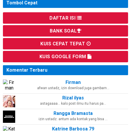
Tombol Cepat
DAFTAR ISI
BANK SOAL
KUIS CEPAT TEPAT
KUIS GOOGLE FORM
Komentar Terbaru
Firman
afwan ustadz, izin download juga gambarn…
Rizal ilyas
astagaaaa... kalo post ilmu itu harus pa…
Rangga Bramasta
izin ustadz. antum ada kontak yang bisa …
Katrine Barbosa 79